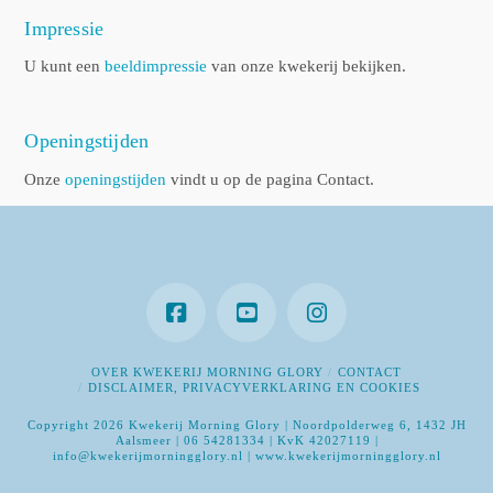
Impressie
U kunt een
beeldimpressie
van onze kwekerij bekijken.
Openingstijden
Onze
openingstijden
vindt u op de pagina Contact.
OVER KWEKERIJ MORNING GLORY
CONTACT
DISCLAIMER, PRIVACYVERKLARING EN COOKIES
Copyright 2026 Kwekerij Morning Glory | Noordpolderweg 6, 1432 JH
Aalsmeer | 06 54281334 | KvK 42027119 |
info@kwekerijmorningglory.nl | www.kwekerijmorningglory.nl