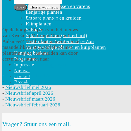
Plantencollectie
Bladplanten, grassen en varens
Eenjarige planten
Eetbare planten en kruiden
Aanmelden nieuwsbrief
Klimplanten
Salvia’s
Op de hoogte blijven van het nieuws
Schaduwplanten (winterhard)
van Kwekerij Morning Glory uit
Vaste planten (winterhard) – Zon
Aalsmeer? Meld u dan aan voor onze
Vorstgevoelige planten en kuipplanten
maandelijkse nieuwsbrief vol met
Hanging baskets
plantennieuws. Aanmelden kan door
Programma
een mail te sturen naar
Impressie
info@kwekerijmorningglory.nl
Nieuws
-
Nieuwsbrief juli 2026
Contact
-
Nieuwsbrief juni 2026
Zoek
-
Nieuwsbrief mei 2026
-
Nieuwsbrief april 2026
-
Nieuwsbrief maart 2026
-
Nieuwsbrief februari 2026
Vragen? Stuur ons een mail.