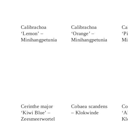
Calibrachoa
Calibrachoa
Ca
‘Lemon’ –
‘Orange’ –
‘P
Minihangpetunia
Minihangpetunia
Mi
Cerinthe major
Cobaea scandens
Co
‘Kiwi Blue’ –
– Klokwinde
‘A
Zeesmeerwortel
Kl