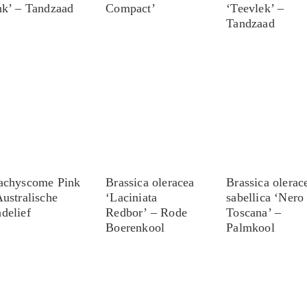
nk’ – Tandzaad
Compact’
‘Teevlek’ –
Tandzaad
achyscome Pink
Brassica oleracea
Brassica olerac
Australische
‘Laciniata
sabellica ‘Nero
delief
Redbor’ – Rode
Toscana’ –
Boerenkool
Palmkool