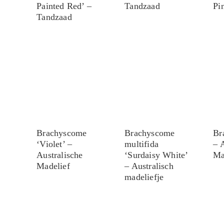
Painted Red’ –
Tandzaad
Pi
Tandzaad
Brachyscome
Brachyscome
Br
‘Violet’ –
multifida
– 
Australische
‘Surdaisy White’
Ma
Madelief
– Australisch
madeliefje