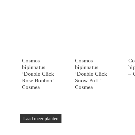
Cosmos
Cosmos
Co
bipinnatus
bipinnatus
bi
‘Double Click
‘Double Click
– 
Rose Bonbon’ –
Snow Puff’ –
Cosmea
Cosmea
Laad meer planten