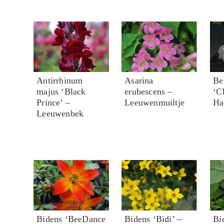
Antirrhinum
Asarina
Be
majus ‘Black
erubescens –
‘C
Prince’ –
Leeuwenmuiltje
Ha
Leeuwenbek
Bidens ‘BeeDance
Bidens ‘Bidi’ –
Bi