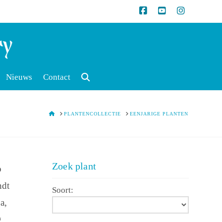
Nieuws
Contact
HOME
PLANTENCOLLECTIE
EENJARIGE PLANTEN
Zoek plant
p
ndt
Soort:
a,
g