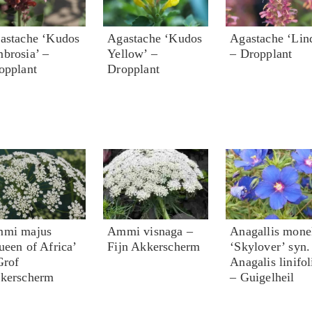
astache ‘Kudos
Agastache ‘Kudos
Agastache ‘Lin
brosia’ –
Yellow’ –
– Dropplant
opplant
Dropplant
mi majus
Ammi visnaga –
Anagallis monel
ueen of Africa’
Fijn Akkerscherm
‘Skylover’ syn.
Grof
Anagalis linifol
kerscherm
– Guigelheil