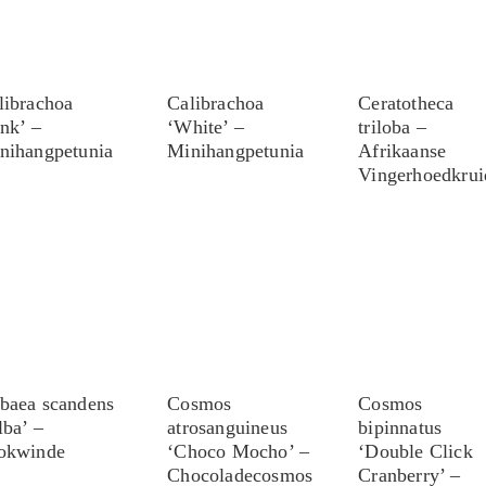
librachoa
Calibrachoa
Ceratotheca
ink’ –
‘White’ –
triloba –
nihangpetunia
Minihangpetunia
Afrikaanse
Vingerhoedkrui
baea scandens
Cosmos
Cosmos
lba’ –
atrosanguineus
bipinnatus
okwinde
‘Choco Mocho’ –
‘Double Click
Chocoladecosmos
Cranberry’ –