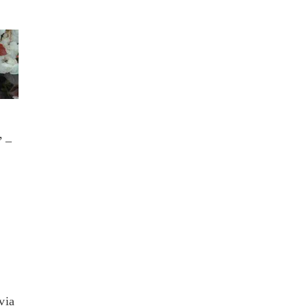
’ –
via