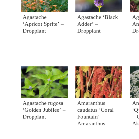
Agastache
Agastache ‘Black
Ag
‘Apricot Sprite’ –
Adder’ –
Am
Dropplant
Dropplant
Dr
Agastache rugosa
Amaranthus
Am
‘Golden Jubilee’ –
caudatus ‘Coral
‘Q
Dropplant
Fountain’ –
– 
Amaranthus
Ak