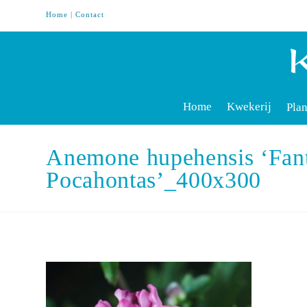
Home
|
Contact
Home
Kwekerij
Plan
Anemone hupehensis ‘Fan
Pocahontas’_400x300