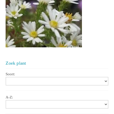
Zoek plant
Soort:
A-Z: