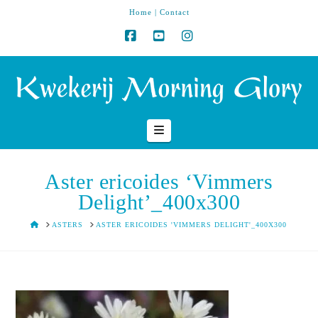
Home
|
Contact
Navigation
Aster ericoides ‘Vimmers
Delight’_400x300
HOME
ASTERS
ASTER ERICOIDES 'VIMMERS DELIGHT'_400X300