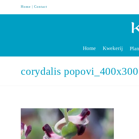
Home
|
Contact
Home
Kwekerij
Plan
corydalis popovi_400x300