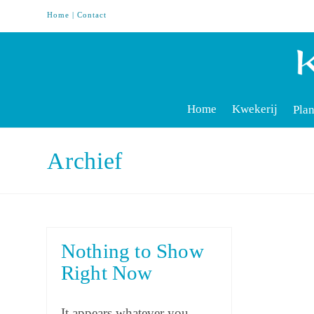
Home
|
Contact
Home
Kwekerij
Plan
Archief
Nothing to Show
Right Now
It appears whatever you