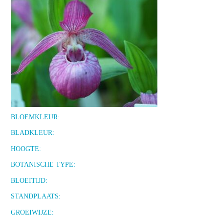
BLOEMKLEUR:
BLADKLEUR:
HOOGTE:
BOTANISCHE TYPE:
BLOEITIJD:
STANDPLAATS:
GROEIWIJZE: