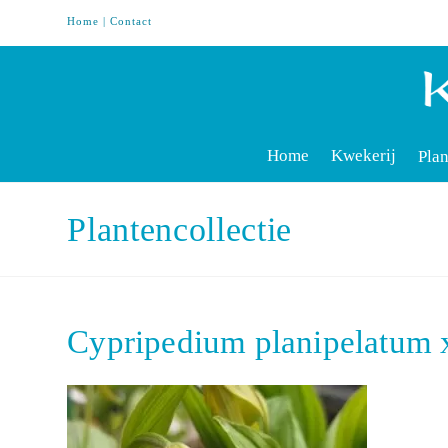
Home
|
Contact
Home
Kwekerij
Plan
Plantencollectie
Cypripedium planipelatum