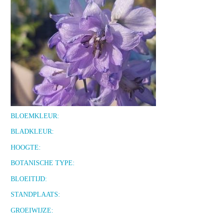
BLOEMKLEUR:
BLADKLEUR:
HOOGTE:
BOTANISCHE TYPE:
BLOEITIJD:
STANDPLAATS:
GROEIWIJZE: