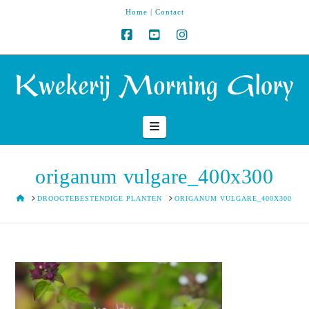
Home
|
Contact
Navigation
origanum vulgare_400x300
HOME
DROOGTEBESTENDIGE PLANTEN
ORIGANUM VULGARE_400X300