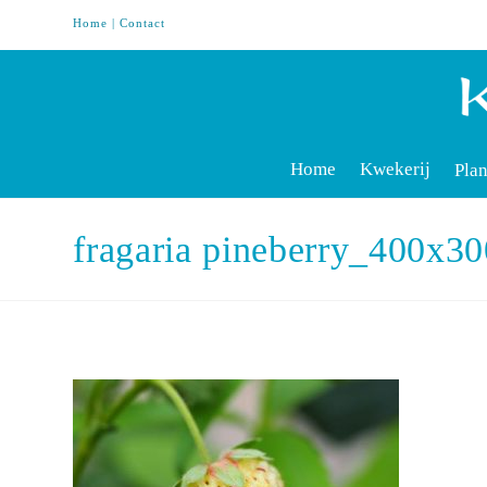
Home
|
Contact
Home
Kwekerij
Plan
fragaria pineberry_400x30