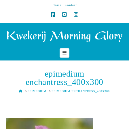
Home
|
Contact
Navigation
epimedium
enchantress_400x300
HOME
EPIMEDIUM
EPIMEDIUM ENCHANTRESS_400X300