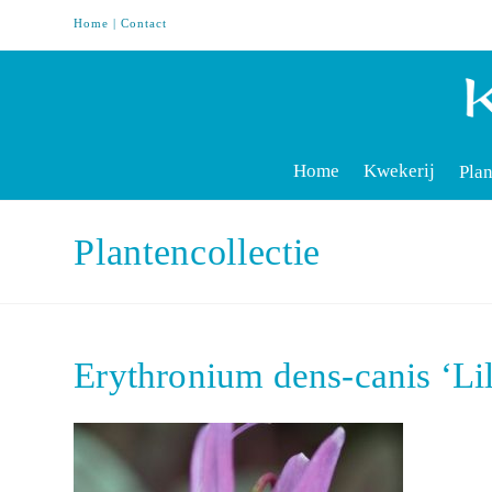
Home
|
Contact
Home
Kwekerij
Plan
Plantencollectie
Erythronium dens-canis ‘L