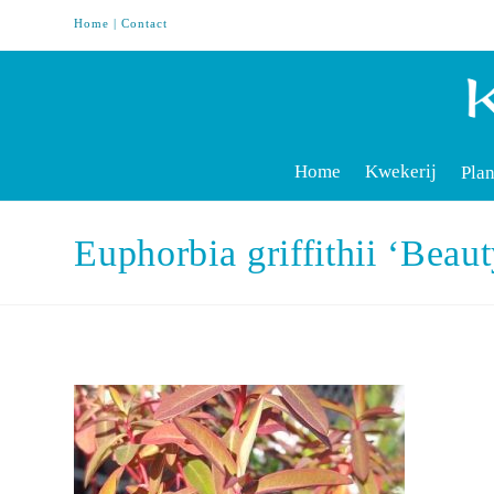
Home
|
Contact
Home
Kwekerij
Plan
Euphorbia griffithii ‘Bea