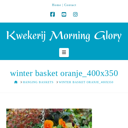
Home
|
Contact
Navigation
winter basket oranje_400x350
HOME
HANGING BASKETS
WINTER BASKET ORANJE_400X350