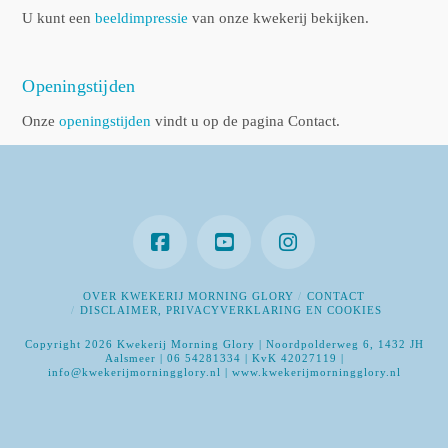
U kunt een
beeldimpressie
van onze kwekerij bekijken.
Openingstijden
Onze
openingstijden
vindt u op de pagina Contact.
OVER KWEKERIJ MORNING GLORY
CONTACT
DISCLAIMER, PRIVACYVERKLARING EN COOKIES
Copyright 2026 Kwekerij Morning Glory | Noordpolderweg 6, 1432 JH
Aalsmeer | 06 54281334 | KvK 42027119 |
info@kwekerijmorningglory.nl | www.kwekerijmorningglory.nl