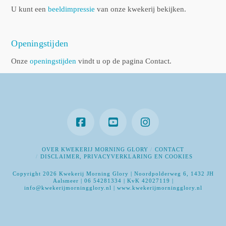
U kunt een
beeldimpressie
van onze kwekerij bekijken.
Openingstijden
Onze
openingstijden
vindt u op de pagina Contact.
OVER KWEKERIJ MORNING GLORY
CONTACT
DISCLAIMER, PRIVACYVERKLARING EN COOKIES
Copyright 2026 Kwekerij Morning Glory | Noordpolderweg 6, 1432 JH
Aalsmeer | 06 54281334 | KvK 42027119 |
info@kwekerijmorningglory.nl | www.kwekerijmorningglory.nl