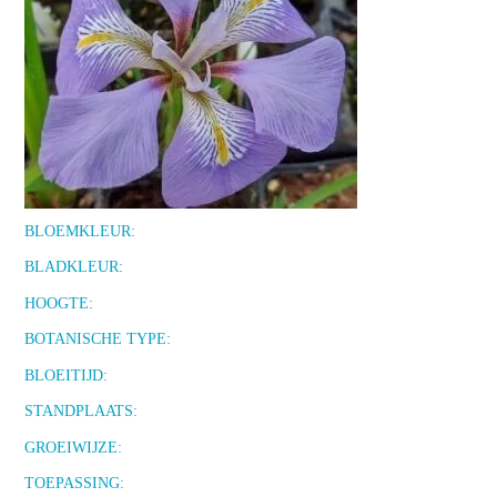
BLOEMKLEUR:
BLADKLEUR:
HOOGTE:
BOTANISCHE TYPE:
BLOEITIJD:
STANDPLAATS:
GROEIWIJZE:
TOEPASSING: