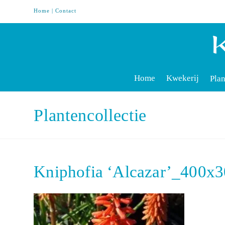
Home
|
Contact
Home
Kwekerij
Plan
Plantencollectie
Kniphofia ‘Alcazar’_400x