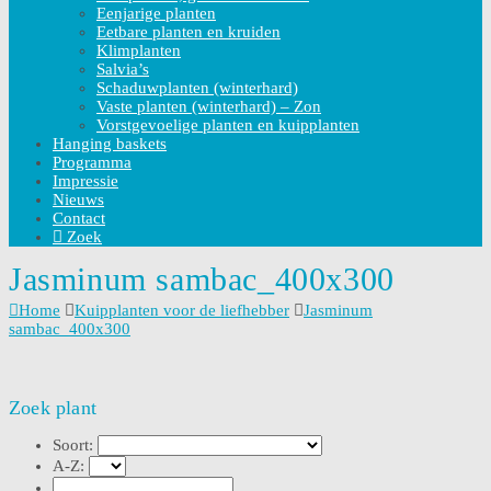
Eenjarige planten
Eetbare planten en kruiden
Klimplanten
Salvia’s
Schaduwplanten (winterhard)
Vaste planten (winterhard) – Zon
Vorstgevoelige planten en kuipplanten
Hanging baskets
Programma
Impressie
Nieuws
Contact
Zoek
Jasminum sambac_400x300
Home
Kuipplanten voor de liefhebber
Jasminum
sambac_400x300
Zoek plant
Soort:
A-Z: