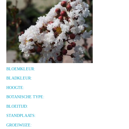
BLOEMKLEUR:
BLADKLEUR:
HOOGTE:
BOTANISCHE TYPE:
BLOEITIJD:
STANDPLAATS:
GROEIWIJZE: