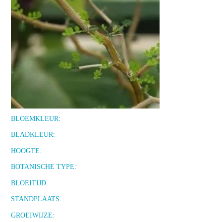
BLOEMKLEUR:
BLADKLEUR:
HOOGTE:
BOTANISCHE TYPE:
BLOEITIJD:
STANDPLAATS:
GROEIWIJZE: