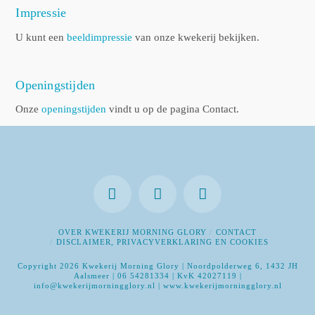
Impressie
U kunt een
beeldimpressie
van onze kwekerij bekijken.
Openingstijden
Onze
openingstijden
vindt u op de pagina Contact.
OVER KWEKERIJ MORNING GLORY
CONTACT
DISCLAIMER, PRIVACYVERKLARING EN COOKIES
Copyright 2026 Kwekerij Morning Glory | Noordpolderweg 6, 1432 JH
Aalsmeer | 06 54281334 | KvK 42027119 |
info@kwekerijmorningglory.nl | www.kwekerijmorningglory.nl