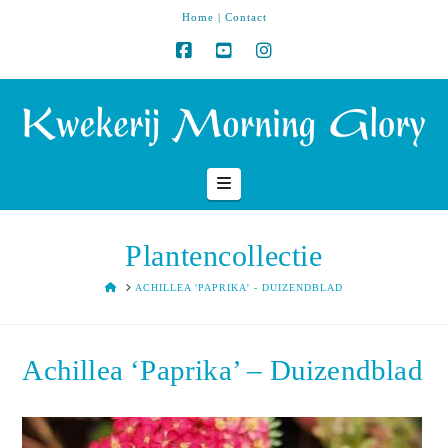
Home
|
Contact
Navigation
Plantencollectie
HOME
ACHILLEA 'PAPRIKA' - DUIZENDBLAD
Achillea ‘Paprika’ – Duizendblad