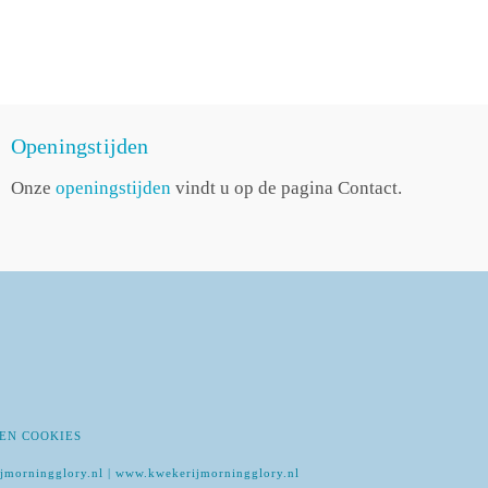
Openingstijden
Onze
openingstijden
vindt u op de pagina Contact.
EN COOKIES
jmorningglory.nl | www.kwekerijmorningglory.nl