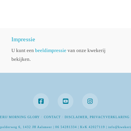
Impressie
U kunt een
beeldimpressie
van onze kwekerij
bekijken.
ERIJ MORNING GLORY
CONTACT
DISCLAIMER, PRIVACYVERKLARING 
polderweg 6, 1432 JH Aalsmeer | 06 54281334 | KvK 42027119 | info@kwekeri