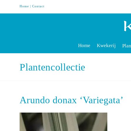
Home
|
Contact
Home
Kwekerij
Plan
Plantencollectie
Arundo donax ‘Variegata’