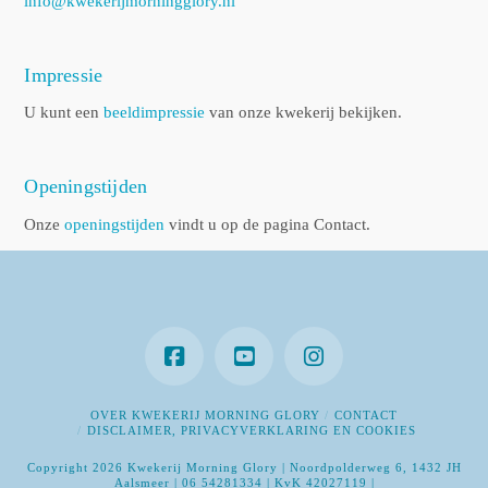
info@kwekerijmorningglory.nl
Impressie
U kunt een
beeldimpressie
van onze kwekerij bekijken.
Openingstijden
Onze
openingstijden
vindt u op de pagina Contact.
OVER KWEKERIJ MORNING GLORY
CONTACT
DISCLAIMER, PRIVACYVERKLARING EN COOKIES
Copyright 2026 Kwekerij Morning Glory | Noordpolderweg 6, 1432 JH
Aalsmeer | 06 54281334 | KvK 42027119 |