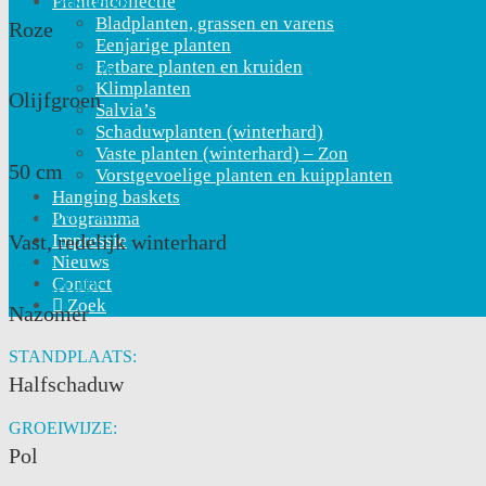
Plantencollectie
BLOEMKLEUR:
Bladplanten, grassen en varens
Roze
Eenjarige planten
Eetbare planten en kruiden
BLADKLEUR:
Klimplanten
Olijfgroen
Salvia’s
Schaduwplanten (winterhard)
HOOGTE:
Vaste planten (winterhard) – Zon
50 cm
Vorstgevoelige planten en kuipplanten
Hanging baskets
BOTANISCHE TYPE:
Programma
Impressie
Vast, redelijk winterhard
Nieuws
Contact
BLOEITIJD:
Zoek
Nazomer
STANDPLAATS:
Halfschaduw
GROEIWIJZE:
Pol