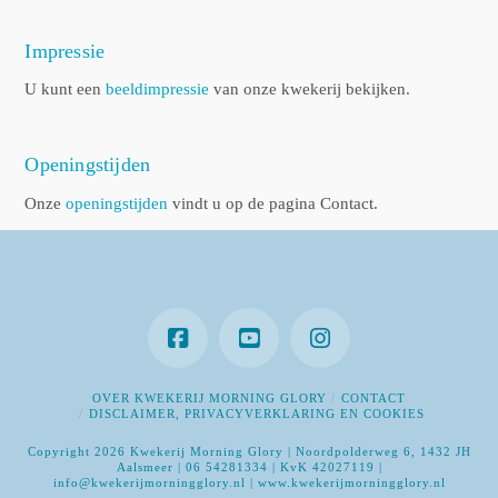
Impressie
U kunt een
beeldimpressie
van onze kwekerij bekijken.
Openingstijden
Onze
openingstijden
vindt u op de pagina Contact.
OVER KWEKERIJ MORNING GLORY
CONTACT
DISCLAIMER, PRIVACYVERKLARING EN COOKIES
Copyright 2026 Kwekerij Morning Glory | Noordpolderweg 6, 1432 JH
Aalsmeer | 06 54281334 | KvK 42027119 |
info@kwekerijmorningglory.nl | www.kwekerijmorningglory.nl