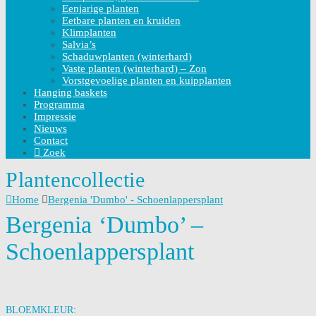
Eenjarige planten
Eetbare planten en kruiden
Klimplanten
Salvia’s
Schaduwplanten (winterhard)
Vaste planten (winterhard) – Zon
Vorstgevoelige planten en kuipplanten
Hanging baskets
Programma
Impressie
Nieuws
Contact
Zoek
Plantencollectie
Home
Bergenia 'Dumbo' - Schoenlappersplant
Bergenia ‘Dumbo’ –
Schoenlappersplant
BLOEMKLEUR: