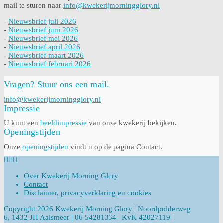
mail te sturen naar
info@kwekerijmorningglory.nl
-
Nieuwsbrief juli 2026
-
Nieuwsbrief juni 2026
-
Nieuwsbrief mei 2026
-
Nieuwsbrief april 2026
-
Nieuwsbrief maart 2026
-
Nieuwsbrief februari 2026
Vragen? Stuur ons een mail.
info@kwekerijmorningglory.nl
Impressie
U kunt een
beeldimpressie
van onze kwekerij bekijken.
Openingstijden
Onze
openingstijden
vindt u op de pagina Contact.
Over Kwekerij Morning Glory
Contact
Disclaimer, privacyverklaring en cookies
Copyright 2026 Kwekerij Morning Glory | Noordpolderweg
6, 1432 JH Aalsmeer | 06 54281334 | KvK 42027119 |