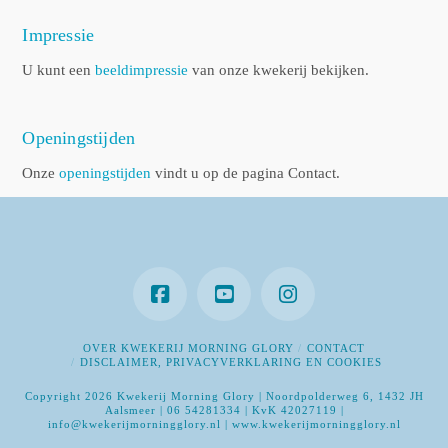
Impressie
U kunt een
beeldimpressie
van onze kwekerij bekijken.
Openingstijden
Onze
openingstijden
vindt u op de pagina Contact.
OVER KWEKERIJ MORNING GLORY
CONTACT
DISCLAIMER, PRIVACYVERKLARING EN COOKIES
Copyright 2026 Kwekerij Morning Glory | Noordpolderweg 6, 1432 JH
Aalsmeer | 06 54281334 | KvK 42027119 |
info@kwekerijmorningglory.nl | www.kwekerijmorningglory.nl