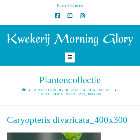
Home
|
Contact
Navigation
Plantencollectie
HOME
CARYOPTERIS DIVARICATA – BLAUWE SPIREA
CARYOPTERIS DIVARICATA_400X300
Caryopteris divaricata_400x300