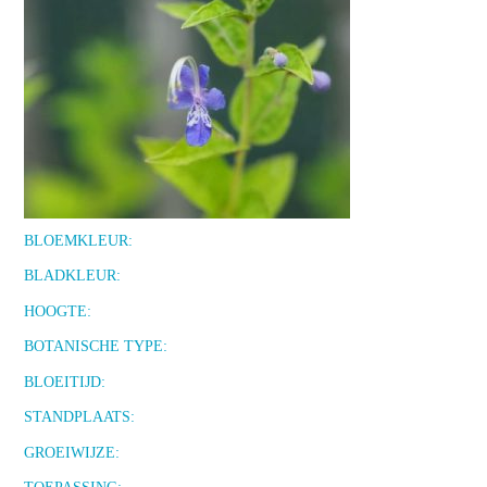
BLOEMKLEUR:
BLADKLEUR:
HOOGTE:
BOTANISCHE TYPE:
BLOEITIJD:
STANDPLAATS:
GROEIWIJZE: