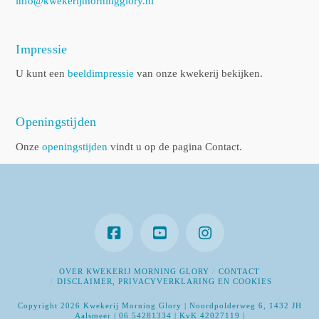
info@kwekerijmorningglory.nl
Impressie
U kunt een
beeldimpressie
van onze kwekerij bekijken.
Openingstijden
Onze
openingstijden
vindt u op de pagina Contact.
OVER KWEKERIJ MORNING GLORY
CONTACT
DISCLAIMER, PRIVACYVERKLARING EN COOKIES
Copyright 2026 Kwekerij Morning Glory | Noordpolderweg 6, 1432 JH
Aalsmeer | 06 54281334 | KvK 42027119 |