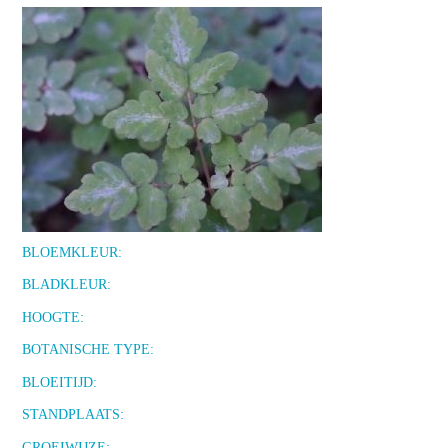
BLOEMKLEUR:
BLADKLEUR:
HOOGTE:
BOTANISCHE TYPE:
BLOEITIJD:
STANDPLAATS:
GROEIWIJZE: