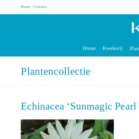
Home
|
Contact
Home
Kwekerij
Plan
Plantencollectie
Echinacea ‘Sunmagic Pear