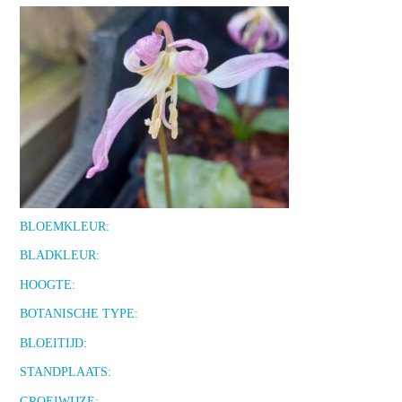
BLOEMKLEUR:
BLADKLEUR:
HOOGTE:
BOTANISCHE TYPE:
BLOEITIJD:
STANDPLAATS:
GROEIWIJZE: