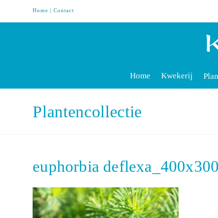
Home
|
Contact
Home
Kwekerij
Plan
Plantencollectie
euphorbia deflexa_400x30