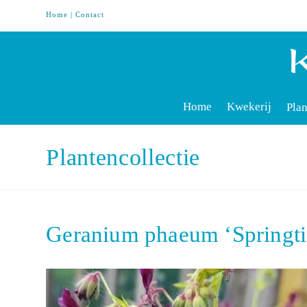
Home
|
Contact
Home
Kwekerij
Plan
Plantencollectie
Geranium phaeum ‘Springti