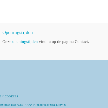
Openingstijden
Onze
openingstijden
vindt u op de pagina Contact.
EN COOKIES
jmorningglory.nl | www.kwekerijmorningglory.nl