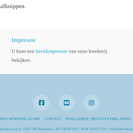
 afknippen.
Impressie
U kunt een
beeldimpressie
van onze kwekerij
bekijken.
ERIJ MORNING GLORY
CONTACT
DISCLAIMER, PRIVACYVERKLARING 
polderweg 6, 1432 JH Aalsmeer | 06 54281334 | KvK 42027119 | info@kwekeri