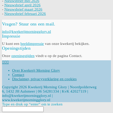
-
Nieuwsbrief mei 2026
-
Nieuwsbrief april 2026
-
Nieuwsbrief maart 2026
-
Nieuwsbrief februari 2026
Vragen? Stuur ons een mail.
info@kwekerijmorningglory.nl
Impressie
U kunt een
beeldimpressie
van onze kwekerij bekijken.
Openingstijden
Onze
openingstijden
vindt u op de pagina Contact.
Over Kwekerij Morning Glory
Contact
Disclaimer, privacyverklaring en cookies
Copyright 2026 Kwekerij Morning Glory | Noordpolderweg
6, 1432 JH Aalsmeer | 06 54281334 | KvK 42027119 |
info@kwekerijmorningglory.nl |
www.kwekerijmorningglory.nl
Type en druk op “enter” om te zoeken