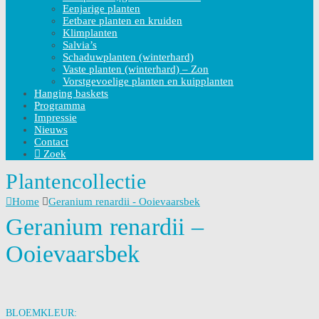
Eenjarige planten
Eetbare planten en kruiden
Klimplanten
Salvia’s
Schaduwplanten (winterhard)
Vaste planten (winterhard) – Zon
Vorstgevoelige planten en kuipplanten
Hanging baskets
Programma
Impressie
Nieuws
Contact
Zoek
Plantencollectie
Home
Geranium renardii - Ooievaarsbek
Geranium renardii –
Ooievaarsbek
BLOEMKLEUR: