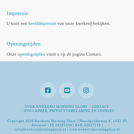
Impressie
U kunt een
beeldimpressie
van onze kwekerij bekijken.
Openingstijden
Onze
openingstijden
vindt u op de pagina Contact.
OVER KWEKERIJ MORNING GLORY
CONTACT
DISCLAIMER, PRIVACYVERKLARING EN COOKIES
Copyright 2026 Kwekerij Morning Glory | Noordpolderweg 6, 1432 JH
Aalsmeer | 06 54281334 | KvK 42027119 |
info@kwekerijmorningglory.nl | www.kwekerijmorningglory.nl