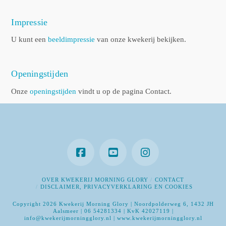
Impressie
U kunt een
beeldimpressie
van onze kwekerij bekijken.
Openingstijden
Onze
openingstijden
vindt u op de pagina Contact.
OVER KWEKERIJ MORNING GLORY
CONTACT
DISCLAIMER, PRIVACYVERKLARING EN COOKIES
Copyright 2026 Kwekerij Morning Glory | Noordpolderweg 6, 1432 JH
Aalsmeer | 06 54281334 | KvK 42027119 |
info@kwekerijmorningglory.nl | www.kwekerijmorningglory.nl