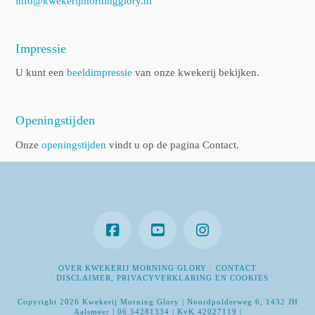
info@kwekerijmorningglory.nl
Impressie
U kunt een
beeldimpressie
van onze kwekerij bekijken.
Openingstijden
Onze
openingstijden
vindt u op de pagina Contact.
OVER KWEKERIJ MORNING GLORY
CONTACT
DISCLAIMER, PRIVACYVERKLARING EN COOKIES
Copyright 2026 Kwekerij Morning Glory | Noordpolderweg 6, 1432 JH
Aalsmeer | 06 54281334 | KvK 42027119 |