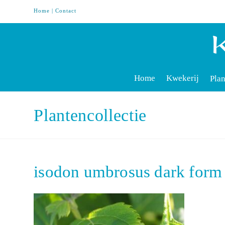
Home
|
Contact
Home
Kwekerij
Plan
Plantencollectie
isodon umbrosus dark for