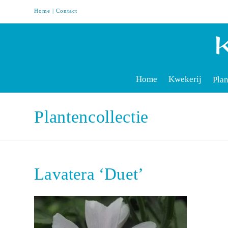
Home
|
Contact
Home
Kwekerij
Plan
Plantencollectie
Lavatera ‘Duet’