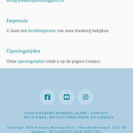
info@kwekerijmorningglory.nl
Impressie
U kunt een
beeldimpressie
van onze kwekerij bekijken.
Openingstijden
Onze
openingstijden
vindt u op de pagina Contact.
OVER KWEKERIJ MORNING GLORY
CONTACT
DISCLAIMER, PRIVACYVERKLARING EN COOKIES
Copyright 2026 Kwekerij Morning Glory | Noordpolderweg 6, 1432 JH
Aalsmeer | 06 54281334 | KvK 42027119 |