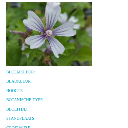
BLOEMKLEUR:
BLADKLEUR:
HOOGTE:
BOTANISCHE TYPE:
BLOEITIJD:
STANDPLAATS:
GROEIWIJZE: