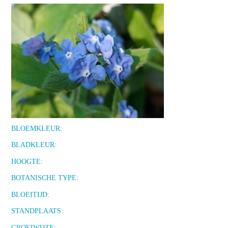
BLOEMKLEUR:
BLADKLEUR:
HOOGTE:
BOTANISCHE TYPE:
BLOEITIJD:
STANDPLAATS:
GROEIWIJZE: