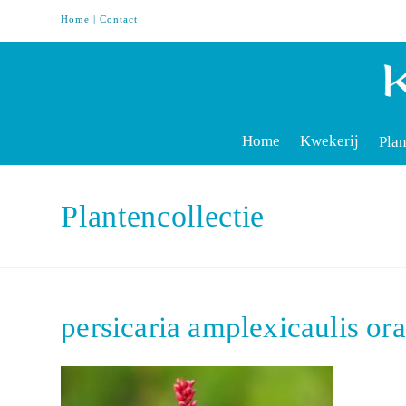
Home
|
Contact
Home
Kwekerij
Plan
Plantencollectie
persicaria amplexicaulis o