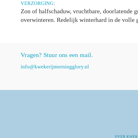
VERZORGING:
Zon of halfschaduw, vruchtbare, doorlatende gr
overwinteren. Redelijk winterhard in de volle 
Vragen? Stuur ons een mail.
info@kwekerijmorningglory.nl
OVER KWEK