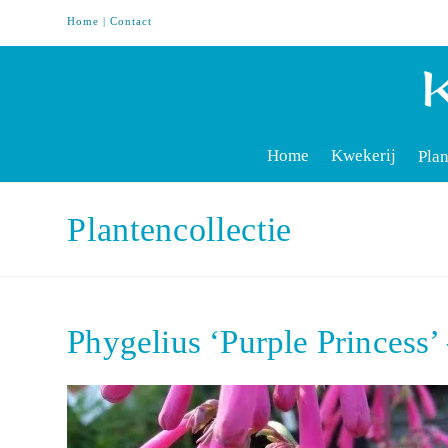
Home
|
Contact
Home
Kwekerij
Plan
Plantencollectie
Phygelius ‘Purple Princess’